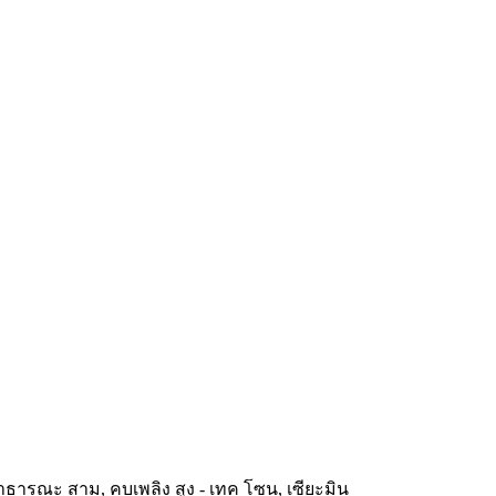
ธารณะ สาม, คบเพลิง สูง - เทค โซน, เซียะมิน