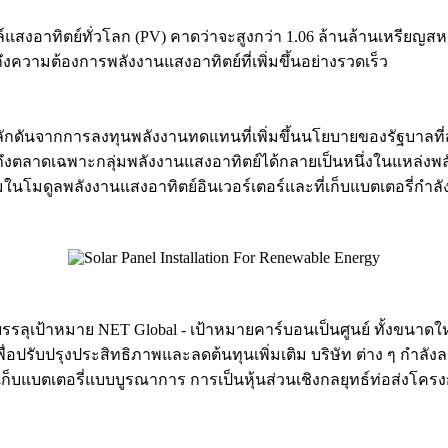
์แสงอาทิตย์ทั่วโลก (PV) คาดว่าจะสูงกว่า 1.06 ล้านล้านเหรียญสห
ถึงความต้องการพลังงานแสงอาทิตย์ที่เพิ่มขึ้นอย่างรวดเร็ว
ักดันจากการลงทุนพลังงานทดแทนที่เพิ่มขึ้นนโยบายของรัฐบาลที
าถึงตลาดเฉพาะกลุ่มพลังงานแสงอาทิตย์ได้กลายเป็นหนึ่งในแหล่งพล
โมดูลพลังงานแสงอาทิตย์อินเวอร์เตอร์และที่เก็บแบตเตอรี่กำลัง
รบรรลุเป้าหมาย NET Global - เป้าหมายคาร์บอนเป็นศูนย์ ทั้งขน
ปรับปรุงประสิทธิภาพและลดต้นทุนเพิ่มเติม บริษัท ต่าง ๆ กำลังลง
ที่เก็บแบตเตอรี่แบบบูรณาการ การเป็นหุ้นส่วนเชิงกลยุทธ์ท่อส่งโ