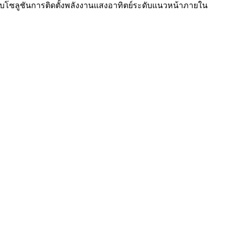
่อมอบโซลูชันการติดตั้งพลังงานแสงอาทิตย์ระดับแนวหน้าภายใน